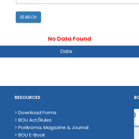
SEARCH
No Data Found
Date
RESOURCES
B
> Download Forms
> BOU Act/Rules
> Porikroma, Magazine & Journal
> BOU E-Book