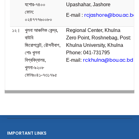
যশোর-৭৪০০
Upashahar, Jashore
ফোন:
rcjashore@bou.ac.bd
E-mail :
০২৪৭৭৭৬০০৮০
১২।
খুলনা আঞ্চলিক কেন্দ্র,
Regional Center, Khulna
বাউবি
Zero Point, Roshnebag, Post:
জিরোপয়েন্ট, রৌসনীবাগ,
Khulna University, Khulna
পোঃ খুলনা
Phone: 041-731795
rckhulna@bou.ac.bd
বিশ্ববিদ্যালয়,
E-mail:
খুলনা-৯২০৮
ফোনঃ০৪১-৭৩১৭৯৫
IMPORTANT LINKS