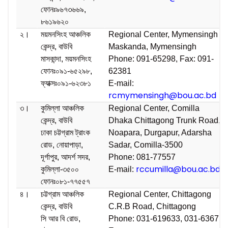
ফোনঃ৯৬৭৩৬৬৯,
৮৬১৯৬২০
২।
ময়মনসিংহ আঞ্চলিক
Regional Center, Mymensingh
কেন্দ্র, বাউবি
Maskanda, Mymensingh
মাসকান্দা, ময়মনসিংহ
Phone: 091-65298, Fax: 091-
ফোনঃ০৯১-৬৫২৯৮,
62381
ফ্যাক্সঃ০৯১-৬২৩৮১
E-mail:
rcmymensingh@bou.ac.bd
৩।
কুমিল্লা আঞ্চলিক
Regional Center, Comilla
কেন্দ্র, বাউবি
Dhaka Chittagong Trunk Road,
ঢাকা চট্টগ্রাম ট্রাংক
Noapara, Durgapur, Adarsha
রোড, নোয়াপাড়া,
Sadar, Comilla-3500
দূর্গাপুর, আদর্শ সদর,
Phone: 081-77557
rccumilla@bou.ac.bd
কুমিল্লা-৩৫০০
E-mail:
ফোনঃ০৮১-৭৭৫৫৭
৪।
চট্টগ্রাম আঞ্চলিক
Regional Center, Chittagong
কেন্দ্র, বাউবি
C.R.B Road, Chittagong
সি আর বি রোড,
Phone: 031-619633, 031-63671