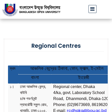
বাউবি উপাচার্যের পরিচয়ে প্রতারণার চেষ্টা: সর্বসাধারণকে সতর্ক থাকার আহ্ব
Regional Centres
আঞ্চলিক কেন্দ্রের ঠিকানা, ফোন, ফ্যাক্স, ই-মেইল
ক্রম
বাংলা
ইংরেজী
১।
ঢাকা আঞ্চলিক কেন্দ্র,
Regional center, Dhaka
বাউবি
4/ka, govt. Laboratory School
৪/ক গভর্ণমেন্ট
Road, Dhanmondi, Dhaka-1205
ল্যাবরেটরী স্কুল রোড,
Phone: (02)9673669, 8619620
rcdhaka@bou.ac.bd
ধানমন্ডি, ঢাকা-১২০৫,
E-mail: