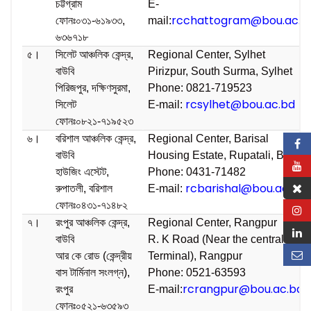
চট্টগ্রাম
E-
rcchattogram@bou.ac.b
ফোনঃ০৩১-৬১৯৩৩,
mail:
৬৩৬৭১৮
৫।
সিলেট আঞ্চলিক কেন্দ্র,
Regional Center, Sylhet
বাউবি
Pirizpur, South Surma, Sylhet
পিরিজপুর, দক্ষিণসুরমা,
Phone: 0821-719523
rcsylhet@bou.ac.bd
সিলেট
E-mail:
ফোনঃ০৮২১-৭১৯৫২৩
৬।
বরিশাল আঞ্চলিক কেন্দ্র,
Regional Center, Barisal
বাউবি
Housing Estate, Rupatali, Barisa
হাউজিং এস্টেট,
Phone: 0431-71482
rcbarishal@bou.ac.bd
রুপাতলী, বরিশাল
E-mail:
ফোনঃ০৪৩১-৭১৪৮২
৭।
রংপুর আঞ্চলিক কেন্দ্র,
Regional Center, Rangpur
বাউবি
R. K Road (Near the central Bus
আর কে রোড (কেন্দ্রীয়
Terminal), Rangpur
বাস টার্মিনাল সংলগ্ন),
Phone: 0521-63593
rcrangpur@bou.ac.bd
রংপুর
E-mail:
ফোনঃ০৫২১-৬৩৫৯৩