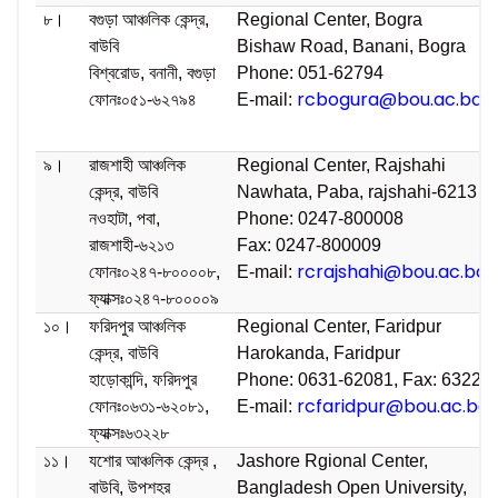
৮।
বগুড়া আঞ্চলিক কেন্দ্র,
Regional Center, Bogra
বাউবি
Bishaw Road, Banani, Bogra
বিশ্বরোড, বনানী, বগুড়া
Phone: 051-62794
rcbogura@bou.ac.bd
ফোনঃ০৫১-৬২৭৯৪
E-mail:
৯।
রাজশাহী আঞ্চলিক
Regional Center, Rajshahi
কেন্দ্র, বাউবি
Nawhata, Paba, rajshahi-6213
নওহাটা, পবা,
Phone: 0247-800008
রাজশাহী-৬২১৩
Fax: 0247-800009
rcrajshahi@bou.ac.bd
ফোনঃ০২৪৭-৮০০০০৮,
E-mail:
ফ্যাক্সঃ০২৪৭-৮০০০০৯
১০।
ফরিদপুর আঞ্চলিক
Regional Center, Faridpur
কেন্দ্র, বাউবি
Harokanda, Faridpur
হাড়োকান্দি, ফরিদপুর
Phone: 0631-62081, Fax: 63228
rcfaridpur@bou.ac.bd
ফোনঃ০৬৩১-৬২০৮১,
E-mail:
ফ্যাক্সঃ৬৩২২৮
১১।
যশোর আঞ্চলিক কেন্দ্র ,
Jashore Rgional Center,
বাউবি, উপশহর
Bangladesh Open University,