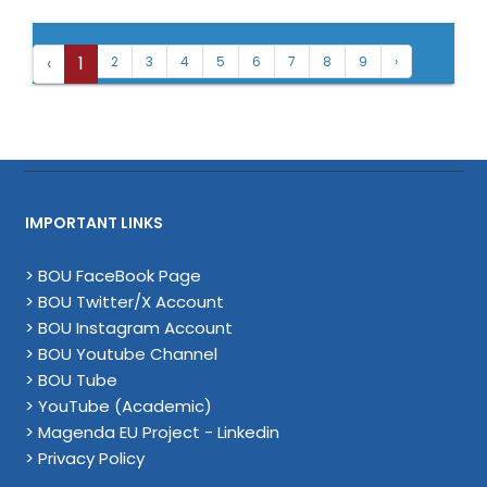
‹
1
2
3
4
5
6
7
8
9
›
IMPORTANT LINKS
> BOU FaceBook Page
> BOU Twitter/X Account
> BOU Instagram Account
> BOU Youtube Channel
> BOU Tube
> YouTube (Academic)
> Magenda EU Project - Linkedin
> Privacy Policy