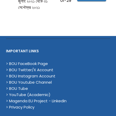
01-29
জুলাই ২০২১ থেকে ৩১
সেপ্টেম্বর ২০২১
IMPORTANT LINKS
> BOU FaceBook Page
> BOU Twitter/X Account
> BOU Instagram Account
> BOU Youtube Channel
> BOU Tube
> YouTube (Academic)
> Magenda EU Project - Linkedin
> Privacy Policy