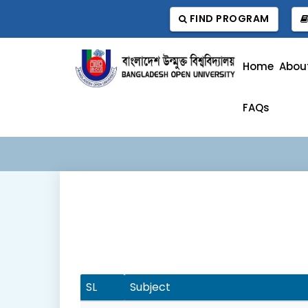
FIND PROGRAM
Home
Abou
FAQs
SL
Subject