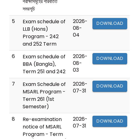
পরীক্ষাসমূহের পরিবর্তিত
সময়সূচি
5
2026-
Exam schedule of
DOWNLOAD
08-
LLB (Hons)
04
Program - 242
and 252 Term
6
2026-
Exam schedule of
DOWNLOAD
08-
BBA (Bangla),
03
Term 251 and 242
7
2026-
Exam Schedule of
DOWNLOAD
07-31
MSARL Program -
Term 261 (1st
Semester)
8
2026-
Re-examination
DOWNLOAD
07-31
notice of MSARL
Program - Term