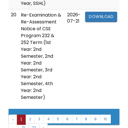
Year, SSHL)
20
2026-
Re-Examination &
DOWNLOAD
07-21
Re-Assessment
Notice of CSE
Program 232 &
252 Term (1st
Year: 2nd
Semester, 2nd
Year: 2nd
Semester, 3rd
Year: 2nd
Semester, 4th
Year: 2nd
Semester)
‹
1
2
3
4
5
6
7
8
9
10
21
22
›