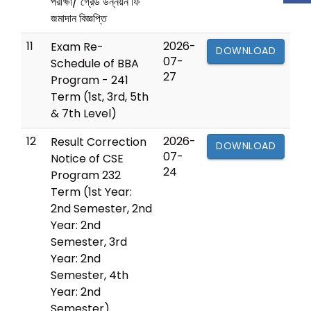
পরীক্ষা/ গ্রেড উন্নয়ন ফি
জমাদান বিজ্ঞপ্তি
11
2026-
Exam Re-
DOWNLOAD
07-
Schedule of BBA
27
Program - 241
Term (1st, 3rd, 5th
& 7th Level)
12
2026-
Result Correction
DOWNLOAD
07-
Notice of CSE
24
Program 232
Term (1st Year:
2nd Semester, 2nd
Year: 2nd
Semester, 3rd
Year: 2nd
Semester, 4th
Year: 2nd
Semester)