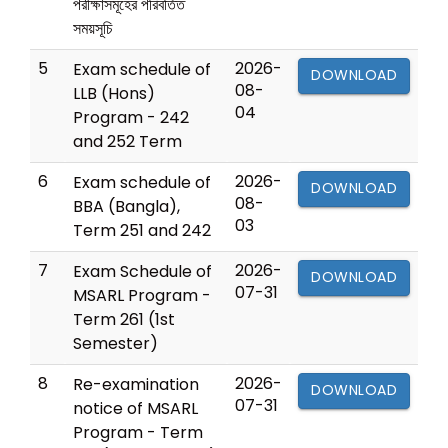
পরীক্ষাসমূহের পরিবর্তিত
সময়সূচি
5
2026-
Exam schedule of
DOWNLOAD
08-
LLB (Hons)
04
Program - 242
and 252 Term
6
2026-
Exam schedule of
DOWNLOAD
08-
BBA (Bangla),
03
Term 251 and 242
7
2026-
Exam Schedule of
DOWNLOAD
07-31
MSARL Program -
Term 261 (1st
Semester)
8
2026-
Re-examination
DOWNLOAD
07-31
notice of MSARL
Program - Term