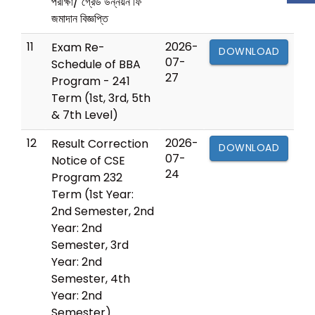
পরীক্ষা/ গ্রেড উন্নয়ন ফি
জমাদান বিজ্ঞপ্তি
11
2026-
Exam Re-
DOWNLOAD
07-
Schedule of BBA
27
Program - 241
Term (1st, 3rd, 5th
& 7th Level)
12
2026-
Result Correction
DOWNLOAD
07-
Notice of CSE
24
Program 232
Term (1st Year:
2nd Semester, 2nd
Year: 2nd
Semester, 3rd
Year: 2nd
Semester, 4th
Year: 2nd
Semester)