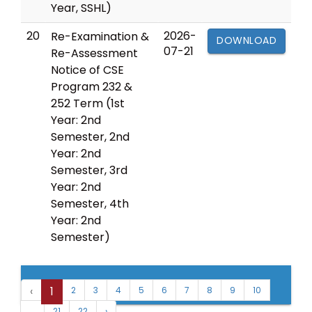
Year, SSHL)
20
2026-
Re-Examination &
DOWNLOAD
07-21
Re-Assessment
Notice of CSE
Program 232 &
252 Term (1st
Year: 2nd
Semester, 2nd
Year: 2nd
Semester, 3rd
Year: 2nd
Semester, 4th
Year: 2nd
Semester)
‹
1
2
3
4
5
6
7
8
9
10
21
22
›