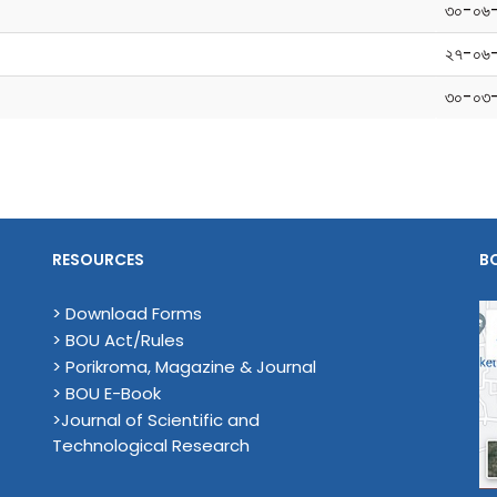
৩০-০৬
২৭-০৬
৩০-০৩
RESOURCES
B
> Download Forms
> BOU Act/Rules
> Porikroma, Magazine & Journal
> BOU E-Book
>Journal of Scientific and
Technological Research