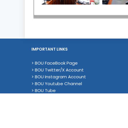
IMPORTANT LINKS
> BOU FaceBook Page
> BOU Twitter/X Account
> BOU Instagram Account
> BOU Youtube Channel
> BOU Tube
> YouTube (Academic)
> Magenda EU Project - Linkedin
> Privacy Policy