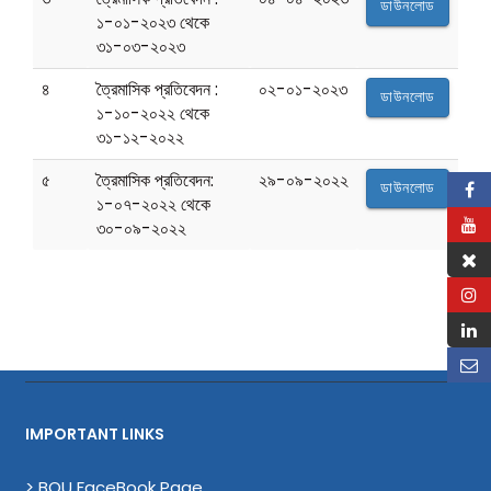
ডাউনলোড
১-০১-২০২৩ থেকে
৩১-০৩-২০২৩
৪
ত্রৈমাসিক প্রতিবেদন :
০২-০১-২০২৩
ডাউনলোড
১-১০-২০২২ থেকে
৩১-১২-২০২২
৫
ত্রৈমাসিক প্রতিবেদন:
২৯-০৯-২০২২
ডাউনলোড
১-০৭-২০২২ থেকে
৩০-০৯-২০২২
IMPORTANT LINKS
> BOU FaceBook Page