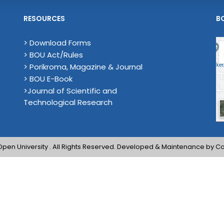
RESOURCES
B
> Download Forms
> BOU Act/Rules
> Porikroma, Magazine & Journal
> BOU E-Book
>Journal of Scientific and
Technological Research
en University . All Rights Reserved. Developed & Maintenance by Co