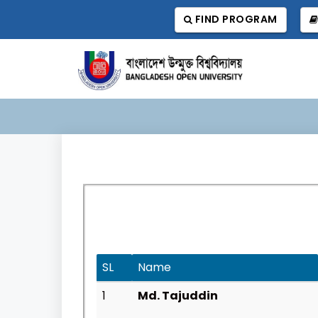
FIND PROGRAM
SL
Name
1
Md. Tajuddin