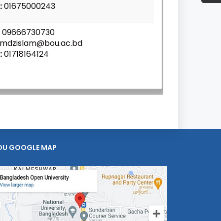
:
01675000243
09666730730
mdzislam@bou.ac.bd
:
01718164124
OU GOOGLE MAP