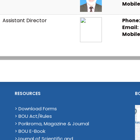
Mobile
Assistant Director
Phone:
Email:
Mobile
RESOURCES
B
> Download Forms
> BOU Act/Rules
> Porikroma, Magazine & Journal
> BOU E-Book
>Journal of Scientific and