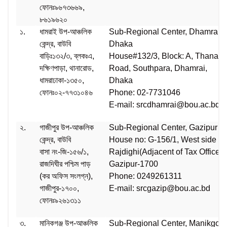
ফোনঃ৯৬৭৩৬৬৯,
৮৬১৯৬২০
১.
ধামরাই উপ-আঞ্চলিক
Sub-Regional Center, Dhamrai,
কেন্দ্র, বাউবি
Dhaka
বাড়িঃ১৩২/৩, ব্লকঃএ,
House#132/3, Block: A, Thana
দক্ষিণপাড়া, থানারোড,
Road, Southpara, Dhamrai,
ধামরাঢাকা-১৩৫০,
Dhaka
ফোনঃ০২-৭৭৩১০৪৬
Phone: 02-7731046
E-mail:
srcdhamrai@bou.ac.bd
২.
গাজীপুর উপ-আঞ্চলিক
Sub-Regional Center, Gazipur
কেন্দ্র, বাউবি
House no: G-156/1, West side of
বাসা নং-জি-১৫৬/১,
Rajdighi(Adjacent of Tax Office),
রাজদিঘীর পশ্চিম পাড়
Gazipur-1700
(কর অফিস সংলগ্ন),
Phone: 0249261311
গাজীপুর-১৭০০,
E-mail: srcgazip@bou.ac.bd
ফোনঃ৯২৬১৩১১
৩.
মানিকগঞ্জ উপ-আঞ্চলিক
Sub-Regional Center, Manikgonj