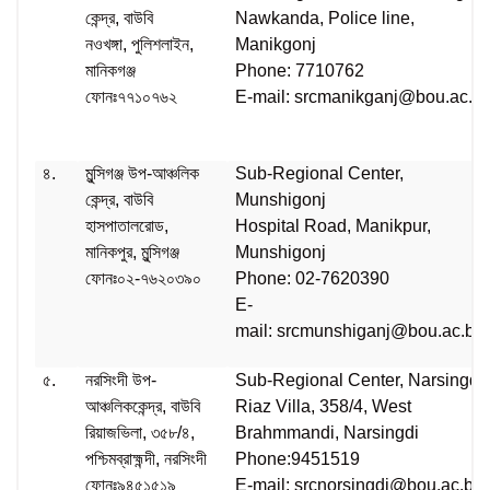
কেন্দ্র, বাউবি
Nawkanda, Police line,
নওখঙ্গা, পুলিশলাইন,
Manikgonj
মানিকগঞ্জ
Phone: 7710762
ফোনঃ৭৭১০৭৬২
E-mail: srcmanikganj@bou.ac.b
৪.
মুন্সিগঞ্জ উপ-আঞ্চলিক
Sub-Regional Center,
কেন্দ্র, বাউবি
Munshigonj
হাসপাতালরোড,
Hospital Road, Manikpur,
মানিকপুর, মুন্সিগঞ্জ
Munshigonj
ফোনঃ০২-৭৬২০৩৯০
Phone: 02-7620390
E-
mail:
srcmunshiganj@bou.ac.bd
৫.
নরসিংদী উপ-
Sub-Regional Center, Narsingdi
আঞ্চলিককেন্দ্র, বাউবি
Riaz Villa, 358/4, West
রিয়াজভিলা, ৩৫৮/৪,
Brahmmandi, Narsingdi
পশ্চিমব্রাহ্মন্দী, নরসিংদী
Phone:9451519
ফোনঃ৯৪৫১৫১৯
E-mail:
srcnorsingdi@bou.ac.bd