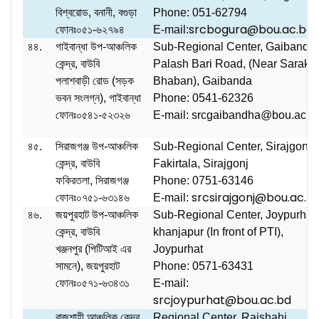
বিশ্বরোড, বনানী, বগুড়া
Phone: 051-62794
srcbogura@bou.ac.bd
ফোনঃ০৫১-৬২৭৯৪
E-mail:
৪৪.
গাইবান্ধা উপ-আঞ্চলিক
Sub-Regional Center, Gaibandh
কেন্দ্র, বাউবি
Palash Bari Road, (Near Sarak
পলাশবাড়ী রোড (সড়ক
Bhaban), Gaibanda
ভবন সংলগ্ন), গাইবান্ধা
Phone: 0541-62326
ফোনঃ০৫৪১-৫২৩২৬
E-mail: srcgaibandha@bou.ac.b
৪৫.
সিরাজগঞ্জ উপ-আঞ্চলিক
Sub-Regional Center, Sirajgonj
কেন্দ্র, বাউবি
Fakirtala, Sirajgonj
ফকিরতলা, সিরাজগঞ্জ
Phone: 0751-63146
srcsirajgonj@bou.ac.b
ফোনঃ০৭৫১-৬৩১৪৬
E-mail:
৪৬.
জয়পুরহাট উপ-আঞ্চলিক
Sub-Regional Center, Joypurhat
কেন্দ্র, বাউবি
khanjapur (In front of PTI),
খঞ্জনপুর (পিটিআই এর
Joypurhat
সামনে), জয়পুরহাট
Phone: 0571-63431
ফোনঃ০৫৭১-৬৩৪৩১
E-mail:
srcjoypurhat@bou.ac.bd
রাজশাহী আঞ্চলিক কেন্দ্র,
Regional Center, Rajshahi