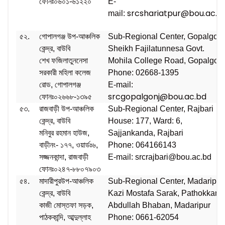
ফোনঃ০৬০১-৬১২২০
E-
srcshariatpur@bou.ac.b
mail:
৫২.
গোপালগঞ্জ উপ-আঞ্চলিক
Sub-Regional Center, Gopalgonj
কেন্দ্র, বাউবি
Sheikh Fajilatunnesa Govt.
শেখ ফজিলাতুননেসা
Mohila College Road, Gopalgon
সরকারী মহিলা কলেজ
Phone: 02668-1395
রোড, গোপালগঞ্জ
E-mail:
srcgopalgonj@bou.ac.bd
ফোনঃ০২৬৬৮-১৩৯৫
৫৩.
রাজবাড়ী উপ-আঞ্চলিক
Sub-Regional Center, Rajbari
কেন্দ্র, বাউবি
House: 177, Ward: 6,
মনিবুর রহমান হাউজ,
Sajjankanda, Rajbari
বাড়ীনং- ১৭৭, ওয়ার্ডঃ৬,
Phone: 064166143
সজ্জনকান্দা, রাজবাড়ী
E-mail: srcrajbari@bou.ac.bd
ফোনঃ০২৪৭-৮৮০৭৯০৩
৫৪.
মাদারীপুরউপ-আঞ্চলিক
Sub-Regional Center, Madaripur
কেন্দ্র, বাউবি
Kazi Mostafa Sarak, Pathokkand
কাজী মোস্তফা সড়ক,
Abdullah Bhaban, Madaripur
পাঠককান্দি, আব্দুল্লাহ
Phone: 0661-62054