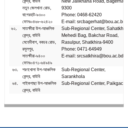
কেন্দ্র, বাউবি
New Jailkhana Road, Bagerhat-
নতুন জেলখানা রোড,
9300
বাগেরহাট-৯৩০০
Phone: 0468-62420
ফোনঃ০৪৬৮-৬২৪২০
E-mail: srcbagerhat@bou.ac.bd
৬২.
সাতক্ষীরা উপ-আঞ্চলিক
Sub-Regional Center, Sahatkhir
কেন্দ্র, বাউবি
Mehedi Bag, Bakchar Road,
মেহেদীবাগ, বকচর রোড,
Rasulpur, Shatkhira-9400
রসুলপুর,
Phone: 0471-64949
সাতক্ষীরা-৯৪০০
E-mail: srcsatkhira@bou.ac.bd
ফোনঃ০৪৭১-৬৪৯৪৯
৬৩.
শরণখোলা উপ-আঞ্চলিক
Sub-Regional Center,
কেন্দ্র, বাউবি
Sarankhola
৬৪.
পাইকগাছা উপ-আঞ্চলিক
Sub-Regional Center, Paikgach
কেন্দ্র, বাউবি