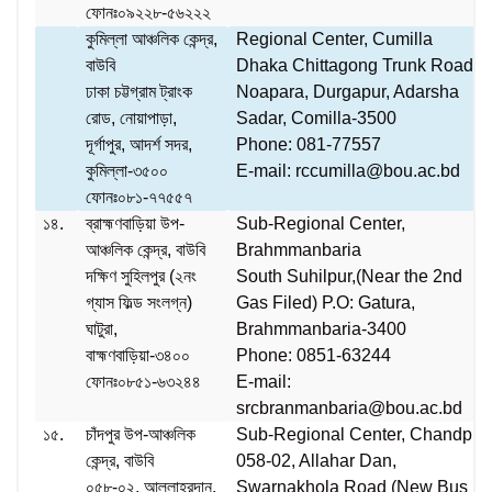
ফোনঃ০৯২২৮-৫৬২২২
কুমিল্লা আঞ্চলিক কেন্দ্র,
Regional Center, Cumilla
বাউবি
Dhaka Chittagong Trunk Road,
ঢাকা চট্টগ্রাম ট্রাংক
Noapara, Durgapur, Adarsha
রোড, নোয়াপাড়া,
Sadar, Comilla-3500
দূর্গাপুর, আদর্শ সদর,
Phone: 081-77557
কুমিল্লা-৩৫০০
E-mail: rccumilla@bou.ac.bd
ফোনঃ০৮১-৭৭৫৫৭
১৪.
ব্রাহ্মণবাড়িয়া উপ-
Sub-Regional Center,
আঞ্চলিক কেন্দ্র, বাউবি
Brahmmanbaria
দক্ষিণ সুহিলপুর (২নং
South Suhilpur,(Near the 2nd
গ্যাস ফিল্ড সংলগ্ন)
Gas Filed) P.O: Gatura,
ঘাটুরা,
Brahmmanbaria-3400
বাহ্মণবাড়িয়া-৩৪০০
Phone: 0851-63244
ফোনঃ০৮৫১-৬৩২৪৪
E-mail:
srcbranmanbaria@bou.ac.bd
১৫.
চাঁদপুর উপ-আঞ্চলিক
Sub-Regional Center, Chandpur
কেন্দ্র, বাউবি
058-02, Allahar Dan,
০৫৮-০২, আল্লাহরদান,
Swarnakhola Road (New Bus