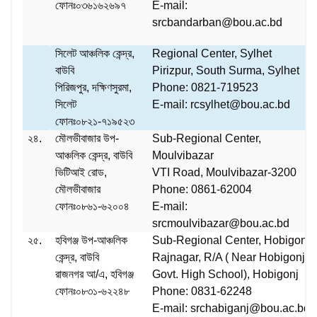
ফোনঃ০৩৬১৬২৬৯৭
E-mail:
srcbandarban@bou.ac.bd
সিলেট আঞ্চলিক কেন্দ্র,
Regional Center, Sylhet
বাউবি
Pirizpur, South Surma, Sylhet
পিরিজপুর, দক্ষিণসুরমা,
Phone: 0821-719523
সিলেট
E-mail: rcsylhet@bou.ac.bd
ফোনঃ০৮২১-৭১৯৫২৩
২৪.
মৌলভীবাজার উপ-
Sub-Regional Center,
আঞ্চলিক কেন্দ্র, বাউবি
Moulvibazar
ভিটিআই রোড,
VTI Road, Moulvibazar-3200
মৌলভীবাজার
Phone: 0861-62004
ফোনঃ০৮৬১-৬২০০৪
E-mail:
srcmoulvibazar@bou.ac.bd
২৫.
হবিগঞ্জ উপ-আঞ্চলিক
Sub-Regional Center, Hobigonj
কেন্দ্র, বাউবি
Rajnagar, R/A ( Near Hobigonj
রাজনগর আ/এ, হবিগঞ্জ
Govt. High School), Hobigonj
ফোনঃ০৮৩১-৬২২৪৮
Phone: 0831-62248
E-mail: srchabiganj@bou.ac.bd