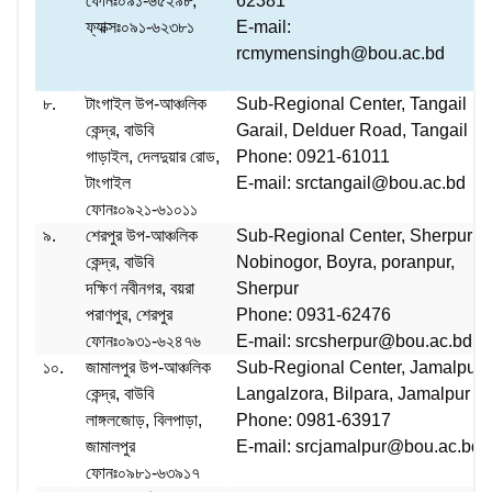
ফোনঃ০৯১-৬৫২৯৮,
62381
ফ্যাক্সঃ০৯১-৬২৩৮১
E-mail:
rcmymensingh@bou.ac.bd
৮.
টাংগাইল উপ-আঞ্চলিক
Sub-Regional Center, Tangail
কেন্দ্র, বাউবি
Garail, Delduer Road, Tangail
গাড়াইল, দেলদুয়ার রোড,
Phone: 0921-61011
টাংগাইল
E-mail: srctangail@bou.ac.bd
ফোনঃ০৯২১-৬১০১১
৯.
শেরপুর উপ-আঞ্চলিক
Sub-Regional Center, Sherpur
কেন্দ্র, বাউবি
Nobinogor, Boyra, poranpur,
দক্ষিণ নবীনগর, বয়রা
Sherpur
পরাণপুর, শেরপুর
Phone: 0931-62476
ফোনঃ০৯৩১-৬২৪৭৬
E-mail: srcsherpur@bou.ac.bd
১০.
জামালপুর উপ-আঞ্চলিক
Sub-Regional Center, Jamalpur
কেন্দ্র, বাউবি
Langalzora, Bilpara, Jamalpur
লাঙ্গলজোড়, বিলপাড়া,
Phone: 0981-63917
জামালপুর
E-mail: srcjamalpur@bou.ac.bd
ফোনঃ০৯৮১-৬৩৯১৭