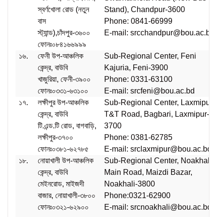
স্বর্ণখোলা রোড (নতুন
Stand), Chandpur-3600
বাস
Phone: 0841-66999
স্ট্যান্ড),চাঁদপুর-৩৬০০
E-mail: srcchandpur@bou.ac.bd
ফোনঃ০৮৪১৬৬৯৯৯
১৬.
ফেনী উপ-আঞ্চলিক
Sub-Regional Center, Feni
কেন্দ্র, বাউবি
Kajuria, Feni-3900
খাজুরিয়া, ফেনী-৩৯০০
Phone: 0331-63100
ফোনঃ০৩৩১-৬৩১০০
E-mail: srcfeni@bou.ac.bd
১৭.
লক্ষীপুর উপ-আঞ্চলিক
Sub-Regional Center, Laxmipur
কেন্দ্র, বাউবি
T&T Road, Bagbari, Laxmipur-
টি.এন্ড.টি রোড, বাগবাড়ি,
3700
লক্ষীপুর-৩৭০০
Phone: 0381-62785
ফোনঃ০৩৮১-৬২৭৮৫
E-mail: srclaxmipur@bou.ac.bd
১৮.
নোয়াখালী উপ-আঞ্চলিক
Sub-Regional Center, Noakhali
কেন্দ্র, বাউবি
Main Road, Maizdi Bazar,
মেইনরোড, মাইজদী
Noakhali-3800
বাজার, নোয়াখালী-৩৮০০
Phone:0321-62900
ফোনঃ০৩২১-৬২৯০০
E-mail: srcnoakhali@bou.ac.bd