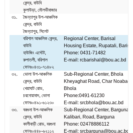
কেন্দ্র, বাউবি
কুলাউড়া, মৌলভীবাজার
৩১.
জৈন্তাপুর উপ-আঞ্চলিক
কেন্দ্র, বাউবি
জৈন্তাপুর, সিলেট
বরিশাল আঞ্চলিক কেন্দ্র,
Regional Center, Barisal
বাউবি
Housing Estate, Rupatali, Barisa
হাউজিং এস্টেট,
Phone: 0431-71482
রুপাতলী, বরিশাল
E-mail: rcbarishal@bou.ac.bd
ফোনঃ০৪৩১-৭১৪৮২
৩২.
ভোলা উপ-আঞ্চলিক
Sub-Regional Center, Bhola
কেন্দ্র, বাউবি
Kheyaghat Road, Char Noabad,
খেয়াঘাট রোড,
Bhola
চরনোয়াবাদ, ভোলা
Phone:0491-61230
ফোনঃ০৪৯১-৬১২৩০
E-mail: srcbhola@bou.ac.bd
৩৩.
বরগুনা উপ-আঞ্চলিক
Sub-Regional Center, Barguna
কেন্দ্র, বাউবি
Kalibari, Road, Barguna
কালীবাড়ী রোড, বরগুনা
Phone: 02478886112
ফোনঃ০৪৪৮-৬২১১২
E-mail: srcbarguna@bou.ac.bd