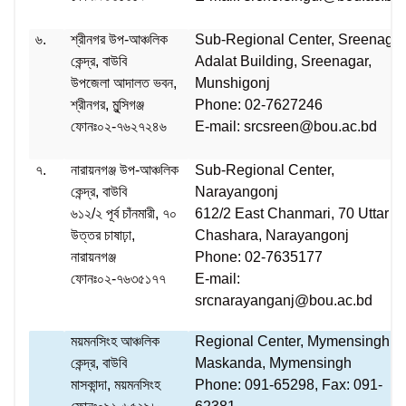
৬.
শ্রীনগর উপ-আঞ্চলিক
Sub-Regional Center, Sreenaga
কেন্দ্র, বাউবি
Adalat Building, Sreenagar,
উপজেলা আদালত ভবন,
Munshigonj
শ্রীনগর, মুন্সিগঞ্জ
Phone: 02-7627246
ফোনঃ০২-৭৬২৭২৪৬
E-mail:
srcsreen@bou.ac.bd
৭.
নারায়নগঞ্জ উপ-আঞ্চলিক
Sub-Regional Center,
কেন্দ্র, বাউবি
Narayangonj
৬১২/২ পূর্ব চাঁনমারী, ৭০
612/2 East Chanmari, 70 Uttar
উত্তর চাষাঢ়া,
Chashara, Narayangonj
নারায়নগঞ্জ
Phone: 02-7635177
ফোনঃ০২-৭৬৩৫১৭৭
E-mail:
srcnarayanganj@bou.ac.bd
ময়মনসিংহ আঞ্চলিক
Regional Center, Mymensingh
কেন্দ্র, বাউবি
Maskanda, Mymensingh
মাসকান্দা, ময়মনসিংহ
Phone: 091-65298, Fax: 091-