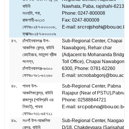
বাউবি
Nawhata, Paba, rajshahi-6213
নওহাটা, পবা,
Phone: 0247-800008
রাজশাহী-৬২১৩
Fax: 0247-800009
srcrajshahi@bou.ac.b
ফোনঃ০২৪৭-৮০০০০৮,
E-mail:
ফ্যাক্সঃ০২৪৭-৮০০০০৯
৪৭.
চাঁপাইনবাবগঞ্জ উপ-
Sub-Regional Center, Chapai
আঞ্চলিক কেন্দ্র, বাউবি
Nawabgonj, Rehair char
রেহাইরচর, মহানন্দা ব্রীজ
(Adjacent to Mohananda Bridge
সংলগ্ন,
Toll Office), Chapai Nawabgonj-
চাঁপাইনবাবগঞ্জ-৬৩০০
6300, Phone: 0781-62260
ফোনঃ০৭৮১-৬২২৬০
E-mail: srcnobabgonj@bou.ac.b
৪৮.
পাবনা উপ-
Sub-Regional Center, Pabna
আঞ্চলিককেন্দ্র, বাউবি
Rajapur (Near of PSTU),Pabna
রাজাপুর (পাবিপ্রবি এর
Phone: 02588844721
srcpabna@bou.ac.bd
নিকটে), পাবনা
E-mail:
ফোনঃ০৭৩১-৬৪৭২১
৪৯.
নওগাঁ উপ-আঞ্চলিক
Sub-Regional Center, Naogaon
কেন্দ্র, বাউবি
D/18, Chakdevpara (Sarisahati