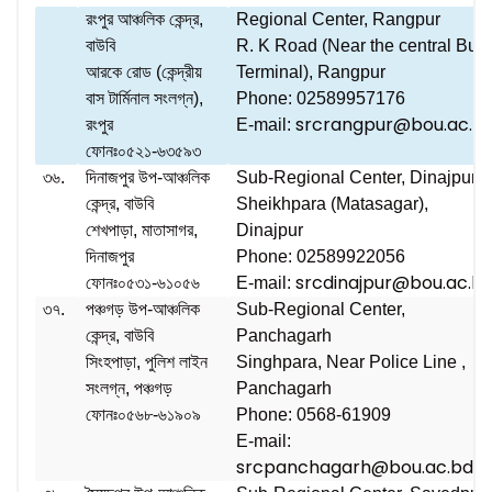
রংপুর আঞ্চলিক কেন্দ্র,
Regional Center, Rangpur
বাউবি
R. K Road (Near the central Bus
আরকে রোড (কেন্দ্রীয়
Terminal), Rangpur
বাস টার্মিনাল সংলগ্ন),
Phone: 02589957176
srcrangpur@bou.ac.b
রংপুর
E-mail:
ফোনঃ০৫২১-৬৩৫৯৩
৩৬.
দিনাজপুর উপ-আঞ্চলিক
Sub-Regional Center, Dinajpur
কেন্দ্র, বাউবি
Sheikhpara (Matasagar),
শেখপাড়া, মাতাসাগর,
Dinajpur
দিনাজপুর
Phone: 02589922056
srcdinajpur@bou.ac.b
ফোনঃ০৫৩১-৬১০৫৬
E-mail:
৩৭.
পঞ্চগড় উপ-আঞ্চলিক
Sub-Regional Center,
কেন্দ্র, বাউবি
Panchagarh
সিংহপাড়া, পুলিশ লাইন
Singhpara, Near Police Line ,
সংলগ্ন, পঞ্চগড়
Panchagarh
ফোনঃ০৫৬৮-৬১৯০৯
Phone: 0568-61909
E-mail:
srcpanchagarh@bou.ac.bd