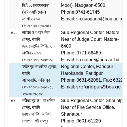
ডি/১৮, চকদেবপাড়া
Moor), Naogaon-6500
(সরিষাহাটি মোড়)
Phone:0741-61745
নওগাঁ-৬৫০০
E-mail: srcnaogaon@bou.ac.bd
ফোনঃ০৭৪১-৬১৭৪৫
৫০.
নাটোর উপ-আঞ্চলিক
Sub-Regional Center, Natore
কেন্দ্র, বাউবি
Near of Judge Court, Natore-
জজ কোর্টের বিপরীতে,
6400
নাটোর-৬৪০০
Phone: 0771-66469
ফোনঃ০৭৭১-৬৬৪৬৯
E-mail: srcnatore@bou.ac.bd
ফরিদপুর আঞ্চলিক কেন্দ্র,
Regional Center, Faridpur
বাউবি
Harokanda, Faridpur
হাড়োকান্দি, ফরিদপুর
Phone: 0631-62081, Fax: 63228
srcfaridpur@bou.ac.b
ফোনঃ০৬৩১-৬২০৮১,
E-mail:
ফ্যাক্সঃ৬৩২২৮
৫১.
শরীয়তপুর উপ-আঞ্চলিক
Sub-Regional Center, Shariatpur
কেন্দ্র, বাউবি
Near of Fire Service Office,
ফায়ার সার্ভিস অফিস
Shariatpur
সংলগ্ন, শরীয়তপুর
Phone: 0601-61220