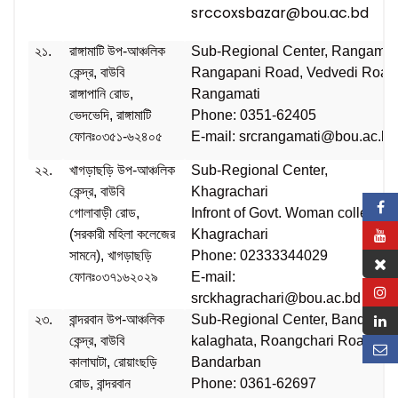
srccoxsbazar@bou.ac.bd
২১.
রাঙ্গামাটি উপ-আঞ্চলিক
Sub-Regional Center, Rangamat
কেন্দ্র, বাউবি
Rangapani Road, Vedvedi Road
রাঙ্গাপানি রোড,
Rangamati
ভেদভেদি, রাঙ্গামাটি
Phone: 0351-62405
ফোনঃ০৩৫১-৬২৪০৫
E-mail: srcrangamati@bou.ac.b
২২.
খাগড়াছড়ি উপ-আঞ্চলিক
Sub-Regional Center,
কেন্দ্র, বাউবি
Khagrachari
গোলাবাড়ী রোড,
Infront of Govt. Woman college,
(সরকারী মহিলা কলেজের
Khagrachari
সামনে), খাগড়াছড়ি
Phone: 02333344029
ফোনঃ০৩৭১৬২০২৯
E-mail:
srckhagrachari@bou.ac.bd
২৩.
বান্দরবান উপ-আঞ্চলিক
Sub-Regional Center, Bandarba
কেন্দ্র, বাউবি
kalaghata, Roangchari Road,
কালাঘাটা, রোয়াংছড়ি
Bandarban
রোড, বান্দরবান
Phone: 0361-62697