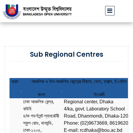
য়ে প্রতারণার চেষ্টা: সর্বসাধারণকে সতর্ক থাকার আহ্বান
বাংলাদেশ উন্মুক্ত বিশ্
||
Sub Regional Centres
ক্রম
আঞ্চলিক ও উপ-আঞ্চলিক কেন্দ্রের ঠিকানা, ফোন, ফ্যাক্স, ই-মেইল
বাংলা
ইংরেজী
ঢাকা আঞ্চলিক কেন্দ্র,
Regional center, Dhaka
বাউবি
4/ka, govt. Laboratory School
৪/ক গভর্ণমেন্ট ল্যাবরেটরী
Road, Dhanmondi, Dhaka-1205
স্কুল রোড, ধানমন্ডি,
Phone: (02)9673669, 8619620
ঢাকা-১২০৫,
E-mail:
rcdhaka@bou.ac.bd