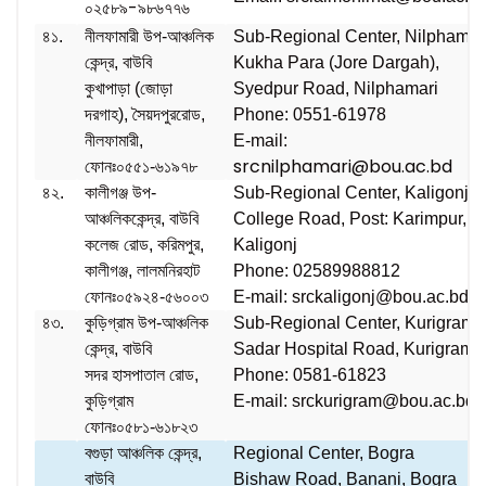
০২৫৮৯-৯৮৬৭৭৬
৪১.
নীলফামারী উপ-আঞ্চলিক
Sub-Regional Center, Nilphamar
কেন্দ্র, বাউবি
Kukha Para (Jore Dargah),
কুখাপাড়া (জোড়া
Syedpur Road, Nilphamari
দরগাহ), সৈয়দপুররোড,
Phone: 0551-61978
নীলফামারী,
E-mail:
srcnilphamari@bou.ac.bd
ফোনঃ০৫৫১-৬১৯৭৮
৪২.
কালীগঞ্জ উপ-
Sub-Regional Center, Kaligonj
আঞ্চলিককেন্দ্র, বাউবি
College Road, Post: Karimpur,
কলেজ রোড, করিমপুর,
Kaligonj
কালীগঞ্জ, লালমনিরহাট
Phone: 02589988812
ফোনঃ০৫৯২৪-৫৬০০৩
E-mail: srckaligonj@bou.ac.bd
৪৩.
কুড়িগ্রাম উপ-আঞ্চলিক
Sub-Regional Center, Kurigram
কেন্দ্র, বাউবি
Sadar Hospital Road, Kurigram
সদর হাসপাতাল রোড,
Phone: 0581-61823
কুড়িগ্রাম
E-mail: srckurigram@bou.ac.bd
ফোনঃ০৫৮১-৬১৮২৩
বগুড়া আঞ্চলিক কেন্দ্র,
Regional Center, Bogra
বাউবি
Bishaw Road, Banani, Bogra