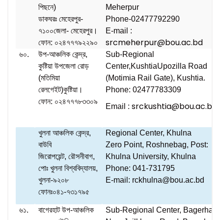
পিছনে)
Meherpur
ডাকঘরঃ মেহেরপুর-
Phone-02477792290
৭১০০জেলা- মেহেরপুর।
E-mail :
srcmeherpur@bou.ac.bd
ফোন: ০২৪৭৭৭৯২২৯০
৬০.
উপ-আঞ্চলিক কেন্দ্র,
Sub-Regional
কুষ্টিয়া উপজেলা রোড়
Center,KushtiaUpozilla Road
(মতিমিয়া
(Motimia Rail Gate), Kushtia.
রেলগেইট)কুষ্টিয়া।
Phone: 02477783309
ফোন: ০২৪৭৭৭৮৩৩০৯
srckushtia@bou.ac.bd
Email :
খুলনা আঞ্চলিক কেন্দ্র,
Regional Center, Khulna
বাউবি
Zero Point, Roshnebag, Post:
জিরোপয়েন্ট, রৌসনীবাগ,
Khulna University, Khulna
পোঃ খুলনা বিশ্ববিদ্যালয়,
Phone: 041-731795
খুলনা-৯২০৮
E-mail: rckhulna@bou.ac.bd
ফোনঃ০৪১-৭৩১৭৯৫
৬১.
বাগেরহাট উপ-আঞ্চলিক
Sub-Regional Center, Bagerhat