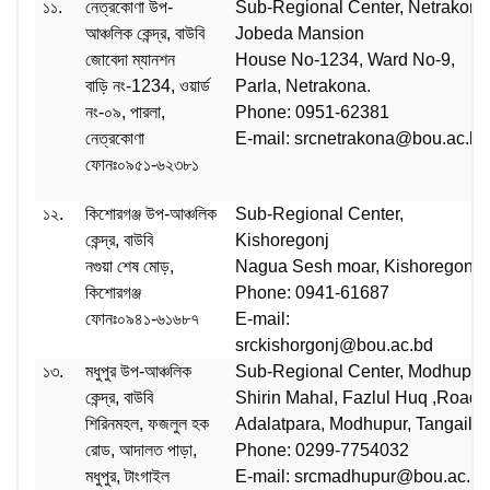
১১.
নেত্রকোণা উপ-
Sub-Regional Center, Netrakona
আঞ্চলিক কেন্দ্র, বাউবি
Jobeda Mansion
জোবেদা ম্যানশন
House No-1234, Ward No-9,
বাড়ি নং-1234, ওয়ার্ড
Parla, Netrakona.
নং-০৯, পারলা,
Phone: 0951-62381
নেত্রকোণা
E-mail: srcnetrakona@bou.ac.b
ফোনঃ০৯৫১-৬২৩৮১
১২.
কিশোরগঞ্জ উপ-আঞ্চলিক
Sub-Regional Center,
কেন্দ্র, বাউবি
Kishoregonj
নগুয়া শেষ মোড়,
Nagua Sesh moar, Kishoregonj
কিশোরগঞ্জ
Phone: 0941-61687
ফোনঃ০৯৪১-৬১৬৮৭
E-mail:
srckishorgonj@bou.ac.bd
১৩.
মধুপুর উপ-আঞ্চলিক
Sub-Regional Center, Modhupur
কেন্দ্র, বাউবি
Shirin Mahal, Fazlul Huq ,Road,
শিরিনমহল, ফজলুল হক
Adalatpara, Modhupur, Tangail
রোড, আদালত পাড়া,
Phone: 0299-7754032
মধুপুর, টাংগাইল
E-mail: srcmadhupur@bou.ac.b