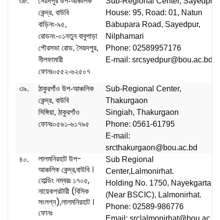
৩৮.
সৈয়দপুর উপ-আঞ্চলিক
Sub-Regional Center, Sayedpur
কেন্দ্র, বাউবি
House: 95, Road: 01, Natun
বাড়িনং-৯৫,
Babupara Road, Sayedpur,
রোডনং-০১নতুন বাবুপাড়া
Nilphamari
পৌরসভা রোড, সৈয়দপুর,
Phone: 02589957176
নীলফামারী
E-mail: srcsyedpur@bou.ac.bd
ফোনঃ০৫৫২-৬২৫০৭
৩৯.
ঠাকুরগাঁও উপ-আঞ্চলিক
Sub-Regional Center,
কেন্দ্র, বাউবি
Thakurgaon
সিঙ্গিয়া, ঠাকুরগাঁও
Singiah, Thakurgaon
ফোনঃ০৫৬১-৬১৭৯৫
Phone: 0561-61795
E-mail:
srcthakurgaon@bou.ac.bd
লালমনিরহাট উপ-
৪০.
Sub Regional
আঞ্চলিক কেন্দ্র,বাউবি ।
Center,Lalmonirhat.
হোল্ডিং নম্বরঃ ১৭০৫,
Holding No. 1750, Nayekgartari
নায়েকগরটারী (বিসিক
(Near BSCIC), Lalmonirhat.
সংলগ্ন),লালমনিরহাট ।
Phone: 02589-986776
ফোনঃ
Email: srclalmonirhat@bou.ac.b