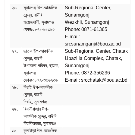
২৬.
সুনামগঞ্জ উপ-আঞ্চলিক
Sub-Regional Center,
কেন্দ্র, বাউবি
Sunamgonj
ওয়েজখালী, সুনামগঞ্জ
Wezkhli, Sunamgonj
ফোনঃ০৮৭১-৬১৩৬৫
Phone: 0871-61365
E-mail:
srcsunamganj@bou.ac.bd
২৭.
ছাতক উপ-আঞ্চলিক
Sub-Regional Center, Chatak
কেন্দ্র, বাউবি
Upazilla Complex, Chatak,
উপজেলা পরিষদ, ছাতক,
Sunamgonj
সুনামগঞ্জ
Phone: 0872-356236
ফোনঃ০৮৭২-৩৫৬২৩৬
E-mail: srcchatak@bou.ac.bd
২৮.
দিরাই উপ-আঞ্চলিক
কেন্দ্র, বাউবি
দিরাই, ‍সুনামগঞ্জ
২৯.
বিয়ানীবাজার উপ-
আঞ্চলিক কেন্দ্র, বাউবি
বিয়ানীবাজার, সুনামগঞ্জ
৩০.
কুলাউড়া উপ-আঞ্চলিক