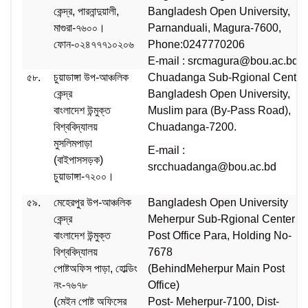
কেন্দ্র, পারনান্দুয়ালী,
Bangladesh Open University,
মাগুরা-৭৬০০।
Parnanduali, Magura-7600,
ফোন-০২৪৭৭৭১০২০৬
Phone:0247770206
E-mail : srcmagura@bou.ac.bd
৫৮.
চুয়াডাঙ্গা উপ-আঞ্চলিক
Chuadanga Sub-Rgional Center
কেন্দ্র
Bangladesh Open University,
বাংলাদেশ উন্মুক্ত
Muslim para (By-Pass Road),
বিশ্ববিদ্যালয়
Chuadanga-7200.
মুসলিমপাড়া
E-mail :
(বাইপাসসড়ক)
srcchuadanga@bou.ac.bd
চুয়াডাঙ্গা-৭২০০।
৫৯.
মেহেরপুর উপ-আঞ্চলিক
Bangladesh Open University
কেন্দ্র
Meherpur Sub-Rgional Center
বাংলাদেশ উন্মুক্ত
Post Office Para, Holding No-
বিশ্ববিদ্যালয়
7678
পোষ্টঅফিস পাড়া, হোল্ডিং
(BehindMeherpur Main Post
নং-৭৬৭৮
Office)
(মেইন পোষ্ট অফিসের
Post- Meherpur-7100, Dist-