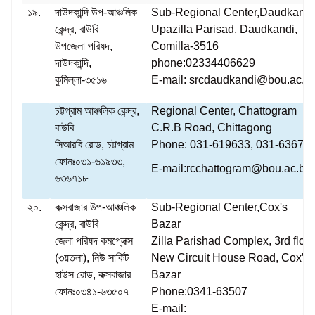
১৯.
দাউদকান্দি উপ-আঞ্চলিক
Sub-Regional Center,Daudkandi
কেন্দ্র, বাউবি
Upazilla Parisad, Daudkandi,
উপজেলা পরিষদ,
Comilla-3516
দাউদকান্দি,
phone:02334406629
কুমিল্লা-৩৫১৬
E-mail: srcdaudkandi@bou.ac.b
চট্টগ্রাম আঞ্চলিক কেন্দ্র,
Regional Center, Chattogram
বাউবি
C.R.B Road, Chittagong
সিআরবি রোড, চট্টগ্রাম
Phone: 031-619633, 031-63671
ফোনঃ০৩১-৬১৯৩৩,
E-mail:rcchattogram@bou.ac.bd
৬৩৬৭১৮
২০.
কক্সবাজার উপ-আঞ্চলিক
Sub-Regional Center,Cox's
কেন্দ্র, বাউবি
Bazar
জেলা পরিষদ কমপ্লেক্স
Zilla Parishad Complex, 3rd floo
(৩য়তলা), নিউ সার্কিট
New Circuit House Road, Cox’s
হাউস রোড, কক্সবাজার
Bazar
ফোনঃ০৩৪১-৬৩৫০৭
Phone:0341-63507
E-mail: