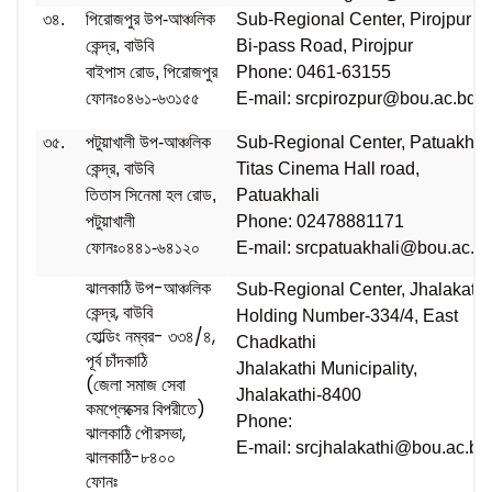
৩৪.
পিরোজপুর উপ-আঞ্চলিক
Sub-Regional Center, Pirojpur
কেন্দ্র, বাউবি
Bi-pass Road, Pirojpur
বাইপাস রোড, পিরোজপুর
Phone: 0461-63155
ফোনঃ০৪৬১-৬৩১৫৫
E-mail: srcpirozpur@bou.ac.bd
৩৫.
পটুয়াখালী উপ-আঞ্চলিক
Sub-Regional Center, Patuakhal
কেন্দ্র, বাউবি
Titas Cinema Hall road,
তিতাস সিনেমা হল রোড,
Patuakhali
পটুয়াখালী
Phone: 02478881171
ফোনঃ০৪৪১-৬৪১২০
E-mail: srcpatuakhali@bou.ac.b
ঝালকাঠি উপ-আঞ্চলিক
Sub-Regional Center, Jhalakathi
কেন্দ্র, বাউবি
Holding Number-334/4, East
হোল্ডিং নম্বর- ৩৩৪/৪,
Chadkathi
পূর্ব চাঁদকাঠি
Jhalakathi Municipality,
(জেলা সমাজ সেবা
Jhalakathi-8400
কমপ্লেক্সের বিপরীতে)
Phone:
ঝালকাঠি পৌরসভা,
E-mail: srcjhalakathi@bou.ac.bd
ঝালকাঠি-৮৪০০
ফোনঃ