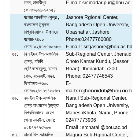
ভবন, মাদারীপুর
E-mail: srcmadaripur@bou.ac.b
ফোনঃ০৬৬১-৬২০৫৪
যশোর আঞ্চলিক কেন্দ্র ,
Jashore Rgional Center,
বাংলাদেশ উন্মুক্ত
Bangladesh Open University,
বিশ্ববিদ্যালয়, উপশহর
Upashahar, Jashore
যশোর-৭৪০০
Phone:02477760080
ফোন: ০২৪৭৭৭৬০০৮০
E-mail : srcjashore@bou.ac.bd
৫৫.
ঝিনাইদহ উপ-আঞ্চলিক
Sub-Regional Center, Jhenaida
কেন্দ্র, বাউবি
Choto Kamar Kundu, (Jessor
ছোট কামারকুন্ডু, যশোর
Road), Jhenaidah-7300
রোড, রতনহাট, সদর,
Phone: 02477746543
ঝিনাইদহ-৭৩০০
E-
srcjhenaidah@bou.ac.bd
ফোনঃ০২৪৭৭৭৪৬৫৪৩
mail:
৫৬.
নড়াইল উপ-আঞ্চলিক
Narail Sub-Regional Center,
কেন্দ্র বাংলাদেশ উন্মুক্ত
Bangladesh Open University,
বিশ্ববিদ্যালয়, মহেশ
MaheshKhola, Narail, Phone :
খোলা নড়াইল, ফোন:
02477773906
০২৪৭৭৭৭৩৯০৬
Email : srcnarail@bou.ac.bd
৫৭.
মাগুরা উপ-আঞ্চলিক
Magura Sub-Rgional Center,