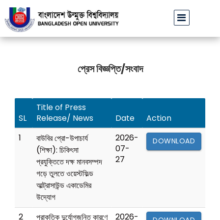
বাউবি উপাচার্যের পরিচয়ে প্রতারণার চেষ্টা: সর্বসাধারণকে সতর্ক থাকার আহ্বান
|
প্রেস ‍বিজ্ঞপ্তি/সংবাদ
Title of Press
SL
Release/ News
Date
Action
1
2026-
বাউবির প্রো-উপাচার্য
DOWNLOAD
07-
(শিক্ষা): চিকিৎসা
27
প্রযুক্তিতে দক্ষ মানবসম্পদ
গড়ে তুলতে ওয়েস্টফিল্ড
আল্ট্রাসাউন্ড একাডেমির
উদ্যোগ
2
2026-
প্রাকৃতিক দুর্যোগজনিত কারণে