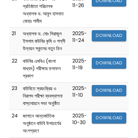
DOWNLOAD
11-26
প্রতিষ্ঠাতা পরিচালক
অধ্যাপক ড. আবুল হাসনাত
মোহাঃ শামীম
21
2025-
অধ্যাপক ড. মোঃ সিরাজুল
DOWNLOAD
11-24
ইসলাম বাউবির কৃষি ও পল্লী
উন্নয়ন স্কুলের নতুন ডিন
22
2025-
বাউবির এমবিএ (বাংলা
DOWNLOAD
11-19
মাধ্যম) পরীক্ষার ফলাফল
প্রকাশ
23
2025-
বাউবিতে স্বয়ংক্রিয় ও
DOWNLOAD
11-10
নিরাপদ পরীক্ষা ব্যবস্থাপনা
বাস্তবায়নে সভা অনুষ্ঠিত
24
2025-
জাপানে আন্তর্জাতিক
DOWNLOAD
10-30
অনুষ্ঠানে বাউবি উপাচার্যের
অংশগ্রহণ