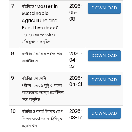
7
2026-
বাউবিতে ‘Master in
DOWNLOAD
05-
Sustainable
08
Agriculture and
Rural Livelihood’
প্রোগ্রামের ৮ম ব্যাচের
ওরিয়েন্টেশন অনুষ্ঠিত
8
2026-
বাউবির এসএসসি পরীক্ষা শুরু
DOWNLOAD
04-
আগামীকাল
23
9
2026-
বাউবির এসএসসি
DOWNLOAD
04-21
পরীক্ষা-২০২৬ সুষ্ঠু ও সফল
আয়োজনের লক্ষ্যে মতবিনিময়
সভা অনুষ্ঠিত
10
2026-
বাউবির উপাচার্য হিসেবে যোগ
DOWNLOAD
03-17
দিলেন অধ্যাপক ড. ছিদ্দিকুর
রহমান খান