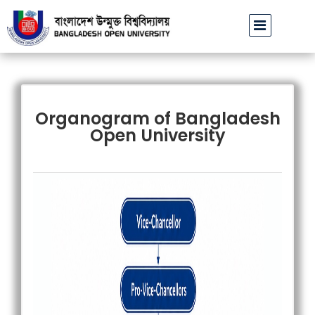
বাউবি উপাচার্যের পরিচয়ে প্রতারণার চেষ্টা: সর্বসাধারণকে সতর্ক থাকার আহ্বান
বা
||
Organogram of Bangladesh
Open University